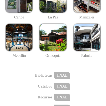
Caribe
La Paz
Manizales
Medellín
Palmira
Orinoquía
Bibliotecas
UNAL
Catálogo
UNAL
Recursos
UNAL