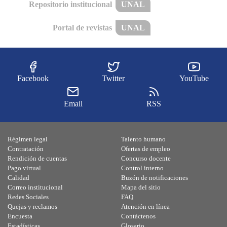
Repositorio institucional
UNAL
Portal de revistas
UNAL
Facebook
Twitter
YouTube
Email
RSS
Régimen legal
Talento humano
Contratación
Ofertas de empleo
Rendición de cuentas
Concurso docente
Pago virtual
Control interno
Calidad
Buzón de notificaciones
Correo institucional
Mapa del sitio
Redes Sociales
FAQ
Quejas y reclamos
Atención en línea
Encuesta
Contáctenos
Estadísticas
Glosario