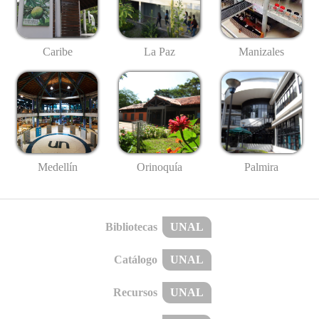
Caribe
La Paz
Manizales
Medellín
Palmira
Orinoquía
Bibliotecas
UNAL
Catálogo
UNAL
Recursos
UNAL