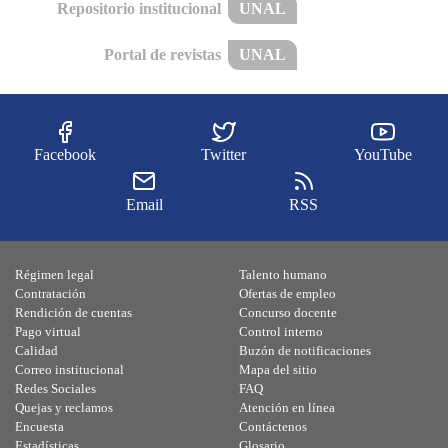
Repositorio institucional
UNAL
Portal de revistas
UNAL
Facebook
Twitter
YouTube
Email
RSS
Régimen legal
Talento humano
Contratación
Ofertas de empleo
Rendición de cuentas
Concurso docente
Pago virtual
Control interno
Calidad
Buzón de notificaciones
Correo institucional
Mapa del sitio
Redes Sociales
FAQ
Quejas y reclamos
Atención en línea
Encuesta
Contáctenos
Estadísticas
Glosario