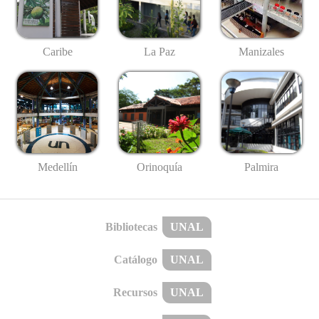
Caribe
La Paz
Manizales
Medellín
Palmira
Orinoquía
Bibliotecas
UNAL
Catálogo
UNAL
Recursos
UNAL