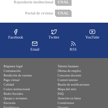
Repositorio institucional
UNAL
Portal de revistas
UNAL
Facebook
Twitter
YouTube
Email
RSS
Régimen legal
Talento humano
Contratación
Ofertas de empleo
Rendición de cuentas
Concurso docente
Pago virtual
Control interno
Calidad
Buzón de notificaciones
Correo institucional
Mapa del sitio
Redes Sociales
FAQ
Quejas y reclamos
Atención en línea
Encuesta
Contáctenos
Estadísticas
Glosario