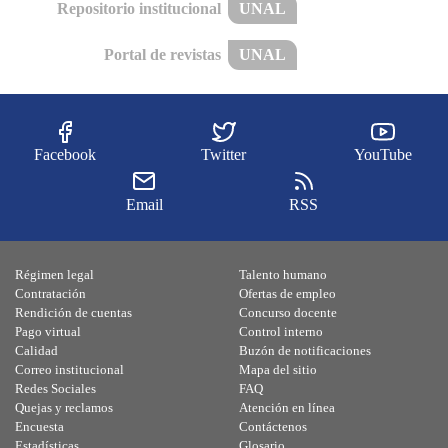
Repositorio institucional
UNAL
Portal de revistas
UNAL
Facebook
Twitter
YouTube
Email
RSS
Régimen legal
Talento humano
Contratación
Ofertas de empleo
Rendición de cuentas
Concurso docente
Pago virtual
Control interno
Calidad
Buzón de notificaciones
Correo institucional
Mapa del sitio
Redes Sociales
FAQ
Quejas y reclamos
Atención en línea
Encuesta
Contáctenos
Estadísticas
Glosario