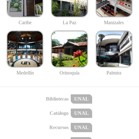
Caribe
La Paz
Manizales
Medellín
Palmira
Orinoquía
Bibliotecas
UNAL
Catálogo
UNAL
Recursos
UNAL