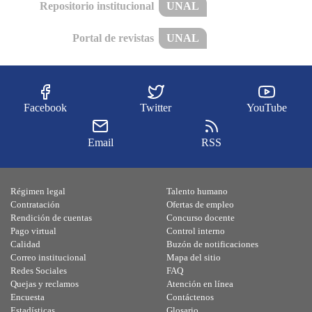
Repositorio institucional
UNAL
Portal de revistas
UNAL
Facebook
Twitter
YouTube
Email
RSS
Régimen legal
Talento humano
Contratación
Ofertas de empleo
Rendición de cuentas
Concurso docente
Pago virtual
Control interno
Calidad
Buzón de notificaciones
Correo institucional
Mapa del sitio
Redes Sociales
FAQ
Quejas y reclamos
Atención en línea
Encuesta
Contáctenos
Estadísticas
Glosario