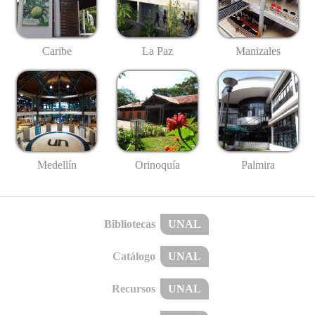
Caribe
La Paz
Manizales
Medellín
Palmira
Orinoquía
Bibliotecas
UNAL
Catálogo
UNAL
Recursos
UNAL