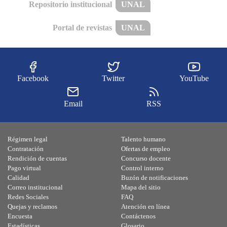
Repositorio institucional
UNAL
Portal de revistas
UNAL
Facebook
Twitter
YouTube
Email
RSS
Régimen legal
Talento humano
Contratación
Ofertas de empleo
Rendición de cuentas
Concurso docente
Pago virtual
Control interno
Calidad
Buzón de notificaciones
Correo institucional
Mapa del sitio
Redes Sociales
FAQ
Quejas y reclamos
Atención en línea
Encuesta
Contáctenos
Estadísticas
Glosario