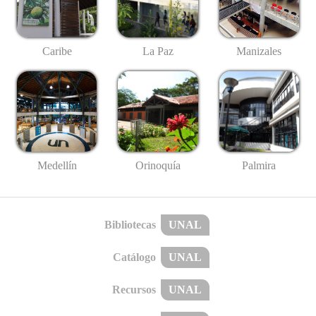
Caribe
La Paz
Manizales
Medellín
Palmira
Orinoquía
Bibliotecas
UNAL
Catálogo
UNAL
Recursos
UNAL