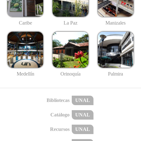
Caribe
La Paz
Manizales
Medellín
Palmira
Orinoquía
Bibliotecas
UNAL
Catálogo
UNAL
Recursos
UNAL