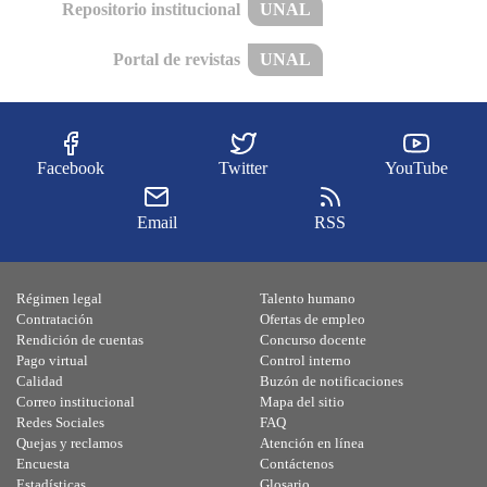
Repositorio institucional
UNAL
Portal de revistas
UNAL
Facebook
Twitter
YouTube
Email
RSS
Régimen legal
Talento humano
Contratación
Ofertas de empleo
Rendición de cuentas
Concurso docente
Pago virtual
Control interno
Calidad
Buzón de notificaciones
Correo institucional
Mapa del sitio
Redes Sociales
FAQ
Quejas y reclamos
Atención en línea
Encuesta
Contáctenos
Estadísticas
Glosario