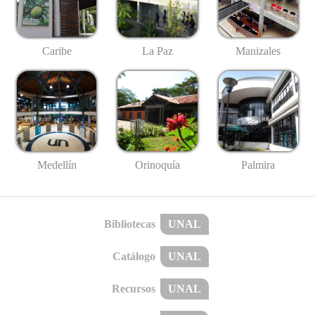
Caribe
La Paz
Manizales
Medellín
Palmira
Orinoquía
Bibliotecas
UNAL
Catálogo
UNAL
Recursos
UNAL