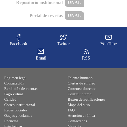
Repositorio institucional
UNAL
Portal de revistas
UNAL
Facebook
Twitter
YouTube
Email
RSS
Régimen legal
Talento humano
Contratación
Ofertas de empleo
Rendición de cuentas
Concurso docente
Pago virtual
Control interno
Calidad
Buzón de notificaciones
Correo institucional
Mapa del sitio
Redes Sociales
FAQ
Quejas y reclamos
Atención en línea
Encuesta
Contáctenos
Estadísticas
Glosario