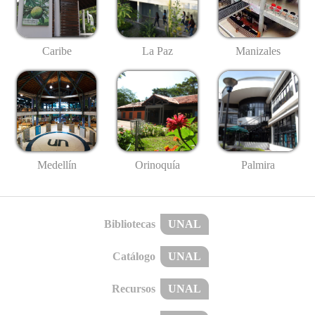
Caribe
La Paz
Manizales
Medellín
Palmira
Orinoquía
Bibliotecas
UNAL
Catálogo
UNAL
Recursos
UNAL