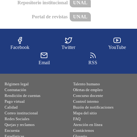
Repositorio institucional
UNAL
Portal de revistas
UNAL
Facebook
Twitter
YouTube
Email
RSS
Régimen legal
Talento humano
Contratación
Ofertas de empleo
Rendición de cuentas
Concurso docente
Pago virtual
Control interno
Calidad
Buzón de notificaciones
Correo institucional
Mapa del sitio
Redes Sociales
FAQ
Quejas y reclamos
Atención en línea
Encuesta
Contáctenos
Estadísticas
Glosario