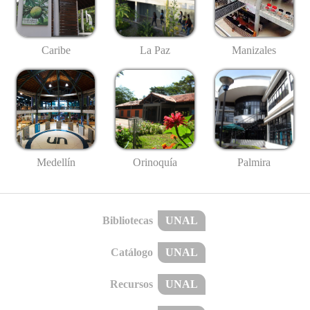
Caribe
La Paz
Manizales
Medellín
Palmira
Orinoquía
Bibliotecas
UNAL
Catálogo
UNAL
Recursos
UNAL