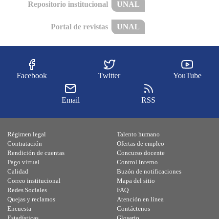
Repositorio institucional
UNAL
Portal de revistas
UNAL
Facebook
Twitter
YouTube
Email
RSS
Régimen legal
Talento humano
Contratación
Ofertas de empleo
Rendición de cuentas
Concurso docente
Pago virtual
Control interno
Calidad
Buzón de notificaciones
Correo institucional
Mapa del sitio
Redes Sociales
FAQ
Quejas y reclamos
Atención en línea
Encuesta
Contáctenos
Estadísticas
Glosario