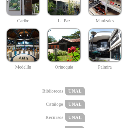
Caribe
La Paz
Manizales
Medellín
Palmira
Orinoquía
Bibliotecas
UNAL
Catálogo
UNAL
Recursos
UNAL