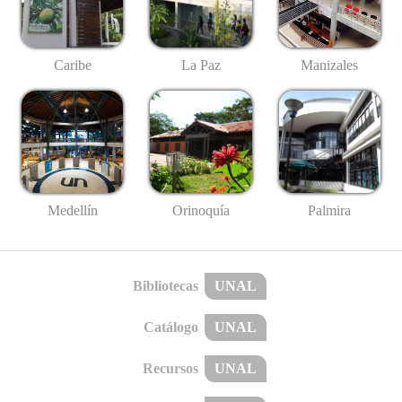
Caribe
La Paz
Manizales
Medellín
Palmira
Orinoquía
Bibliotecas
UNAL
Catálogo
UNAL
Recursos
UNAL