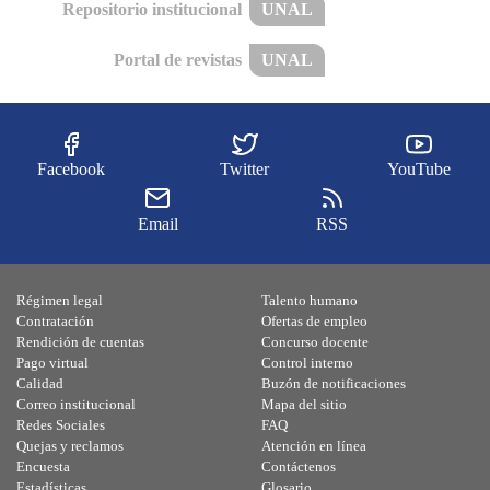
Repositorio institucional
UNAL
Portal de revistas
UNAL
Facebook
Twitter
YouTube
Email
RSS
Régimen legal
Talento humano
Contratación
Ofertas de empleo
Rendición de cuentas
Concurso docente
Pago virtual
Control interno
Calidad
Buzón de notificaciones
Correo institucional
Mapa del sitio
Redes Sociales
FAQ
Quejas y reclamos
Atención en línea
Encuesta
Contáctenos
Estadísticas
Glosario