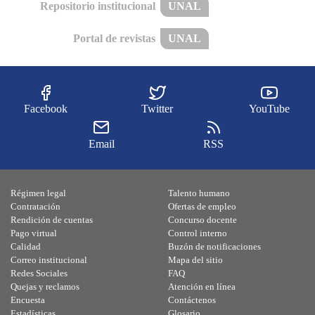
Repositorio institucional
UNAL
Portal de revistas
UNAL
Facebook
Twitter
YouTube
Email
RSS
Régimen legal
Talento humano
Contratación
Ofertas de empleo
Rendición de cuentas
Concurso docente
Pago virtual
Control interno
Calidad
Buzón de notificaciones
Correo institucional
Mapa del sitio
Redes Sociales
FAQ
Quejas y reclamos
Atención en línea
Encuesta
Contáctenos
Estadísticas
Glosario