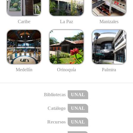
Caribe
La Paz
Manizales
Medellín
Palmira
Orinoquía
Bibliotecas
UNAL
Catálogo
UNAL
Recursos
UNAL