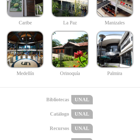
Caribe
La Paz
Manizales
Medellín
Palmira
Orinoquía
Bibliotecas
UNAL
Catálogo
UNAL
Recursos
UNAL