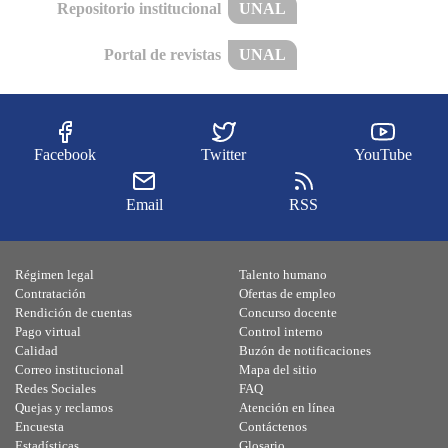
Repositorio institucional
UNAL
Portal de revistas
UNAL
Facebook
Twitter
YouTube
Email
RSS
Régimen legal
Talento humano
Contratación
Ofertas de empleo
Rendición de cuentas
Concurso docente
Pago virtual
Control interno
Calidad
Buzón de notificaciones
Correo institucional
Mapa del sitio
Redes Sociales
FAQ
Quejas y reclamos
Atención en línea
Encuesta
Contáctenos
Estadísticas
Glosario