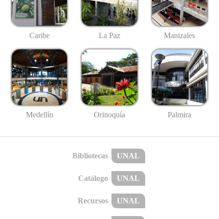
Caribe
La Paz
Manizales
Medellín
Palmira
Orinoquía
Bibliotecas
UNAL
Catálogo
UNAL
Recursos
UNAL