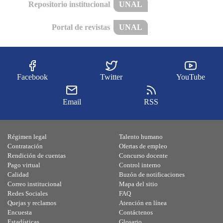
Repositorio institucional
UNAL
Portal de revistas
UNAL
Facebook
Twitter
YouTube
Email
RSS
Régimen legal
Talento humano
Contratación
Ofertas de empleo
Rendición de cuentas
Concurso docente
Pago virtual
Control interno
Calidad
Buzón de notificaciones
Correo institucional
Mapa del sitio
Redes Sociales
FAQ
Quejas y reclamos
Atención en línea
Encuesta
Contáctenos
Estadísticas
Glosario