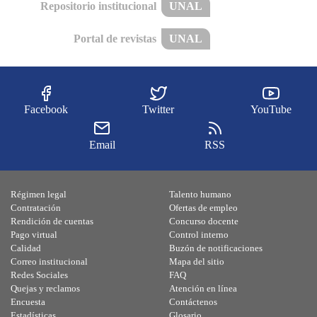
Repositorio institucional
UNAL
Portal de revistas
UNAL
Facebook
Twitter
YouTube
Email
RSS
Régimen legal
Talento humano
Contratación
Ofertas de empleo
Rendición de cuentas
Concurso docente
Pago virtual
Control interno
Calidad
Buzón de notificaciones
Correo institucional
Mapa del sitio
Redes Sociales
FAQ
Quejas y reclamos
Atención en línea
Encuesta
Contáctenos
Estadísticas
Glosario