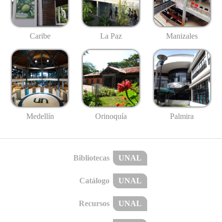
Caribe
La Paz
Manizales
Medellín
Palmira
Orinoquía
Bibliotecas
UNAL
Catálogo
UNAL
Recursos
UNAL