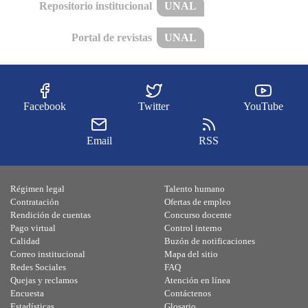
Repositorio institucional
UNAL
Portal de revistas
UNAL
Facebook
Twitter
YouTube
Email
RSS
Régimen legal
Talento humano
Contratación
Ofertas de empleo
Rendición de cuentas
Concurso docente
Pago virtual
Control interno
Calidad
Buzón de notificaciones
Correo institucional
Mapa del sitio
Redes Sociales
FAQ
Quejas y reclamos
Atención en línea
Encuesta
Contáctenos
Estadísticas
Glosario