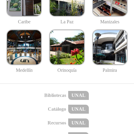
Caribe
La Paz
Manizales
Medellín
Palmira
Orinoquía
Bibliotecas
UNAL
Catálogo
UNAL
Recursos
UNAL