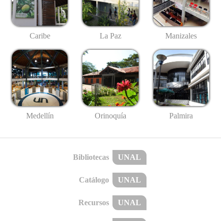
Caribe
La Paz
Manizales
Medellín
Palmira
Orinoquía
Bibliotecas
UNAL
Catálogo
UNAL
Recursos
UNAL