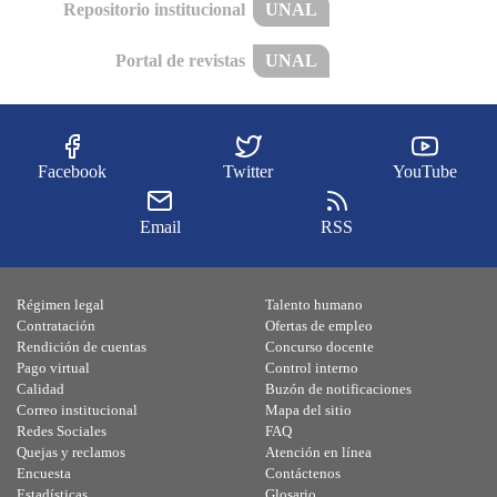
Repositorio institucional
UNAL
Portal de revistas
UNAL
Facebook
Twitter
YouTube
Email
RSS
Régimen legal
Talento humano
Contratación
Ofertas de empleo
Rendición de cuentas
Concurso docente
Pago virtual
Control interno
Calidad
Buzón de notificaciones
Correo institucional
Mapa del sitio
Redes Sociales
FAQ
Quejas y reclamos
Atención en línea
Encuesta
Contáctenos
Estadísticas
Glosario