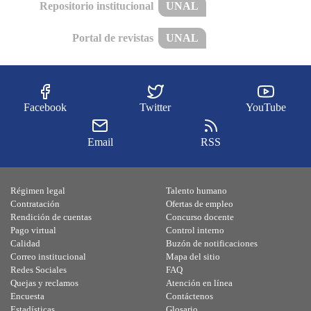
Repositorio institucional
UNAL
Portal de revistas
UNAL
Facebook
Twitter
YouTube
Email
RSS
Régimen legal
Talento humano
Contratación
Ofertas de empleo
Rendición de cuentas
Concurso docente
Pago virtual
Control interno
Calidad
Buzón de notificaciones
Correo institucional
Mapa del sitio
Redes Sociales
FAQ
Quejas y reclamos
Atención en línea
Encuesta
Contáctenos
Estadísticas
Glosario