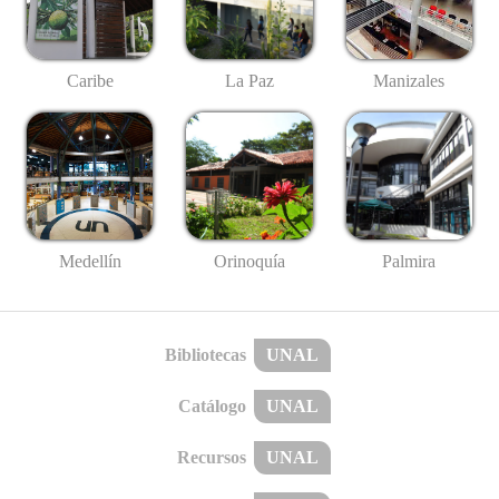
Caribe
La Paz
Manizales
Medellín
Palmira
Orinoquía
Bibliotecas
UNAL
Catálogo
UNAL
Recursos
UNAL