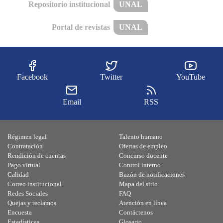
Repositorio institucional
UNAL
Portal de revistas
UNAL
Facebook
Twitter
YouTube
Email
RSS
Régimen legal
Talento humano
Contratación
Ofertas de empleo
Rendición de cuentas
Concurso docente
Pago virtual
Control interno
Calidad
Buzón de notificaciones
Correo institucional
Mapa del sitio
Redes Sociales
FAQ
Quejas y reclamos
Atención en línea
Encuesta
Contáctenos
Estadísticas
Glosario