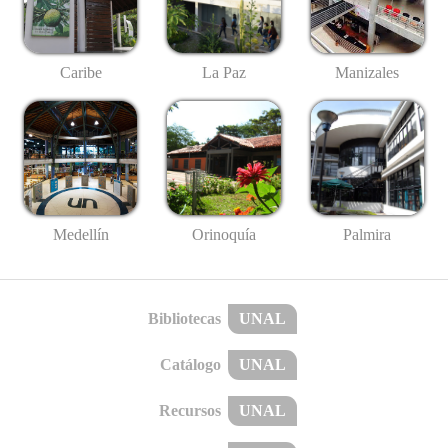
Caribe
La Paz
Manizales
Medellín
Palmira
Orinoquía
Bibliotecas
UNAL
Catálogo
UNAL
Recursos
UNAL