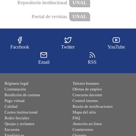
Repositorio institucional
UNAL
Portal de revistas
UNAL
Facebook
Twitter
YouTube
Email
RSS
Régimen legal
Talento humano
Contratación
Ofertas de empleo
Rendición de cuentas
Concurso docente
Pago virtual
Control interno
Calidad
Buzón de notificaciones
Correo institucional
Mapa del sitio
Redes Sociales
FAQ
Quejas y reclamos
Atención en línea
Encuesta
Contáctenos
Estadísticas
Glosario