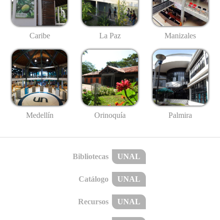
Caribe
La Paz
Manizales
Medellín
Palmira
Orinoquía
Bibliotecas
UNAL
Catálogo
UNAL
Recursos
UNAL