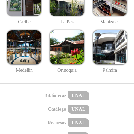
Caribe
La Paz
Manizales
Medellín
Palmira
Orinoquía
Bibliotecas
UNAL
Catálogo
UNAL
Recursos
UNAL