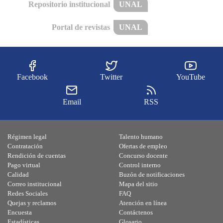
Repositorio institucional
UNAL
Portal de revistas
UNAL
Facebook
Twitter
YouTube
Email
RSS
Régimen legal
Talento humano
Contratación
Ofertas de empleo
Rendición de cuentas
Concurso docente
Pago virtual
Control interno
Calidad
Buzón de notificaciones
Correo institucional
Mapa del sitio
Redes Sociales
FAQ
Quejas y reclamos
Atención en línea
Encuesta
Contáctenos
Estadísticas
Glosario