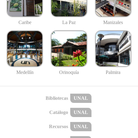
Caribe
La Paz
Manizales
Medellín
Palmira
Orinoquía
Bibliotecas
UNAL
Catálogo
UNAL
Recursos
UNAL