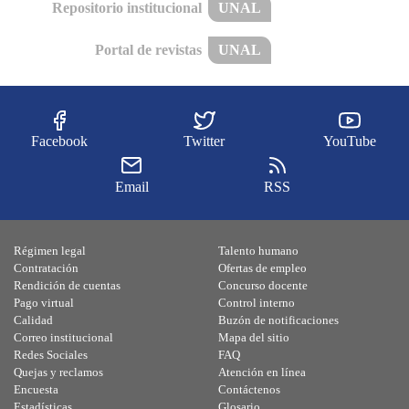
Repositorio institucional
UNAL
Portal de revistas
UNAL
Facebook
Twitter
YouTube
Email
RSS
Régimen legal
Talento humano
Contratación
Ofertas de empleo
Rendición de cuentas
Concurso docente
Pago virtual
Control interno
Calidad
Buzón de notificaciones
Correo institucional
Mapa del sitio
Redes Sociales
FAQ
Quejas y reclamos
Atención en línea
Encuesta
Contáctenos
Estadísticas
Glosario