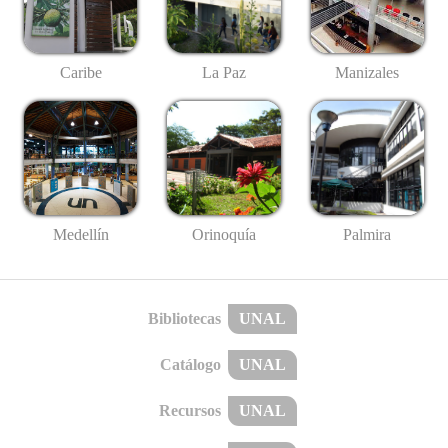
Caribe
La Paz
Manizales
Medellín
Palmira
Orinoquía
Bibliotecas
UNAL
Catálogo
UNAL
Recursos
UNAL