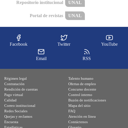
Repositorio institucional
UNAL
Portal de revistas
UNAL
Facebook
Twitter
YouTube
Email
RSS
Régimen legal
Talento humano
Contratación
Ofertas de empleo
Rendición de cuentas
Concurso docente
Pago virtual
Control interno
Calidad
Buzón de notificaciones
Correo institucional
Mapa del sitio
Redes Sociales
FAQ
Quejas y reclamos
Atención en línea
Encuesta
Contáctenos
Estadísticas
Glosario