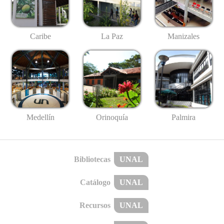
Caribe
La Paz
Manizales
Medellín
Palmira
Orinoquía
Bibliotecas
UNAL
Catálogo
UNAL
Recursos
UNAL