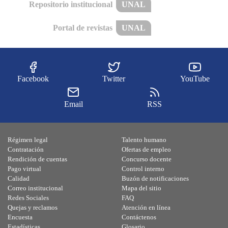
Repositorio institucional
UNAL
Portal de revistas
UNAL
Facebook
Twitter
YouTube
Email
RSS
Régimen legal
Talento humano
Contratación
Ofertas de empleo
Rendición de cuentas
Concurso docente
Pago virtual
Control interno
Calidad
Buzón de notificaciones
Correo institucional
Mapa del sitio
Redes Sociales
FAQ
Quejas y reclamos
Atención en línea
Encuesta
Contáctenos
Estadísticas
Glosario