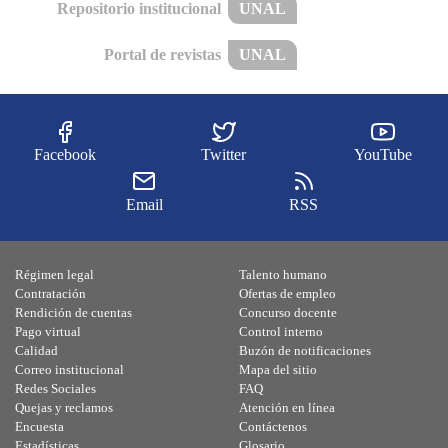
Repositorio institucional
UNAL
Portal de revistas
UNAL
Facebook
Twitter
YouTube
Email
RSS
Régimen legal
Talento humano
Contratación
Ofertas de empleo
Rendición de cuentas
Concurso docente
Pago virtual
Control interno
Calidad
Buzón de notificaciones
Correo institucional
Mapa del sitio
Redes Sociales
FAQ
Quejas y reclamos
Atención en línea
Encuesta
Contáctenos
Estadísticas
Glosario