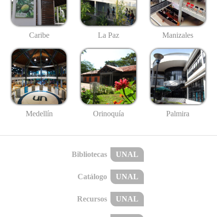
Caribe
La Paz
Manizales
Medellín
Palmira
Orinoquía
Bibliotecas
UNAL
Catálogo
UNAL
Recursos
UNAL