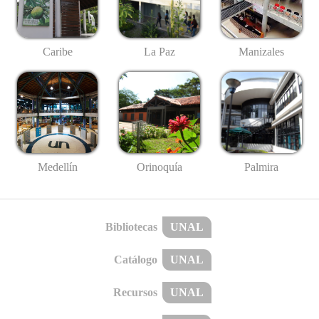
Caribe
La Paz
Manizales
Medellín
Palmira
Orinoquía
Bibliotecas
UNAL
Catálogo
UNAL
Recursos
UNAL