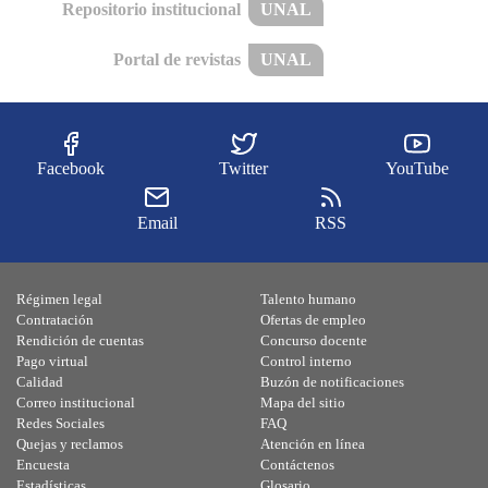
Repositorio institucional
UNAL
Portal de revistas
UNAL
Facebook
Twitter
YouTube
Email
RSS
Régimen legal
Talento humano
Contratación
Ofertas de empleo
Rendición de cuentas
Concurso docente
Pago virtual
Control interno
Calidad
Buzón de notificaciones
Correo institucional
Mapa del sitio
Redes Sociales
FAQ
Quejas y reclamos
Atención en línea
Encuesta
Contáctenos
Estadísticas
Glosario