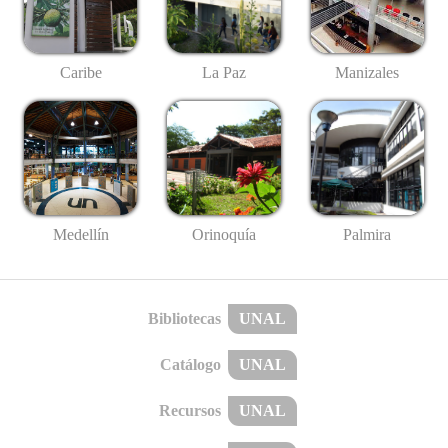
Caribe
La Paz
Manizales
Medellín
Palmira
Orinoquía
Bibliotecas
UNAL
Catálogo
UNAL
Recursos
UNAL