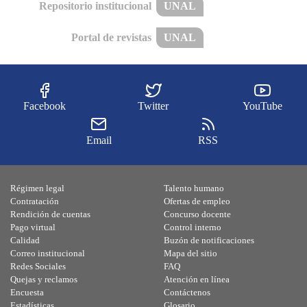
Repositorio institucional
UNAL
Portal de revistas
UNAL
Facebook
Twitter
YouTube
Email
RSS
Régimen legal
Talento humano
Contratación
Ofertas de empleo
Rendición de cuentas
Concurso docente
Pago virtual
Control interno
Calidad
Buzón de notificaciones
Correo institucional
Mapa del sitio
Redes Sociales
FAQ
Quejas y reclamos
Atención en línea
Encuesta
Contáctenos
Estadísticas
Glosario