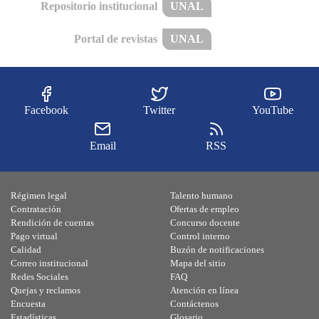
Repositorio institucional
UNAL
Portal de revistas
UNAL
Facebook
Twitter
YouTube
Email
RSS
Régimen legal
Talento humano
Contratación
Ofertas de empleo
Rendición de cuentas
Concurso docente
Pago virtual
Control interno
Calidad
Buzón de notificaciones
Correo institucional
Mapa del sitio
Redes Sociales
FAQ
Quejas y reclamos
Atención en línea
Encuesta
Contáctenos
Estadísticas
Glosario