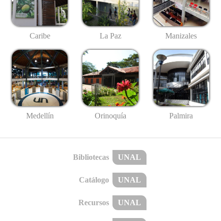
Caribe
La Paz
Manizales
Medellín
Palmira
Orinoquía
Bibliotecas
UNAL
Catálogo
UNAL
Recursos
UNAL