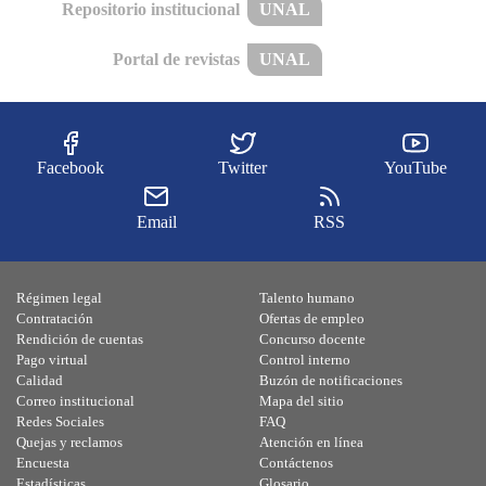
Repositorio institucional
UNAL
Portal de revistas
UNAL
Facebook
Twitter
YouTube
Email
RSS
Régimen legal
Talento humano
Contratación
Ofertas de empleo
Rendición de cuentas
Concurso docente
Pago virtual
Control interno
Calidad
Buzón de notificaciones
Correo institucional
Mapa del sitio
Redes Sociales
FAQ
Quejas y reclamos
Atención en línea
Encuesta
Contáctenos
Estadísticas
Glosario