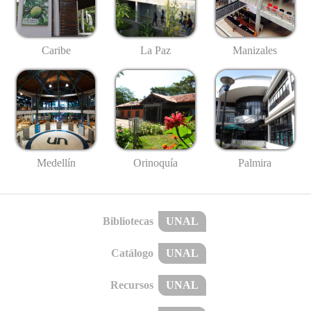
Caribe
La Paz
Manizales
Medellín
Palmira
Orinoquía
Bibliotecas
UNAL
Catálogo
UNAL
Recursos
UNAL