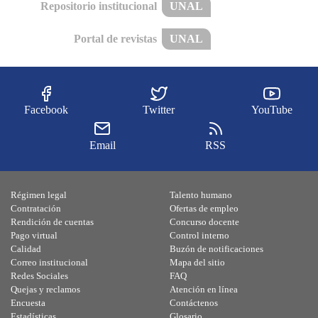
Repositorio institucional
UNAL
Portal de revistas
UNAL
Facebook
Twitter
YouTube
Email
RSS
Régimen legal
Talento humano
Contratación
Ofertas de empleo
Rendición de cuentas
Concurso docente
Pago virtual
Control interno
Calidad
Buzón de notificaciones
Correo institucional
Mapa del sitio
Redes Sociales
FAQ
Quejas y reclamos
Atención en línea
Encuesta
Contáctenos
Estadísticas
Glosario