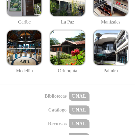
Caribe
La Paz
Manizales
Medellín
Palmira
Orinoquía
Bibliotecas
UNAL
Catálogo
UNAL
Recursos
UNAL