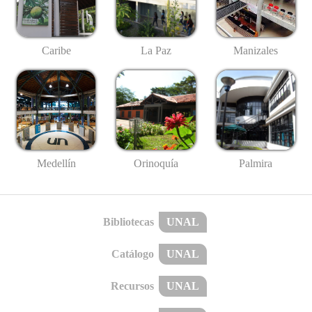
Caribe
La Paz
Manizales
Medellín
Palmira
Orinoquía
Bibliotecas
UNAL
Catálogo
UNAL
Recursos
UNAL