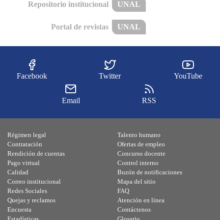
Repositorio institucional
UNAL
Portal de revistas
UNAL
Facebook
Twitter
YouTube
Email
RSS
Régimen legal
Talento humano
Contratación
Ofertas de empleo
Rendición de cuentas
Concurso docente
Pago virtual
Control interno
Calidad
Buzón de notificaciones
Correo institucional
Mapa del sitio
Redes Sociales
FAQ
Quejas y reclamos
Atención en línea
Encuesta
Contáctenos
Estadísticas
Glosario