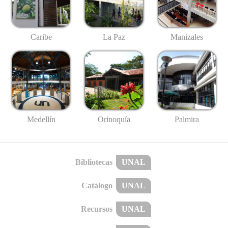
Caribe
La Paz
Manizales
Medellín
Palmira
Orinoquía
Bibliotecas
UNAL
Catálogo
UNAL
Recursos
UNAL