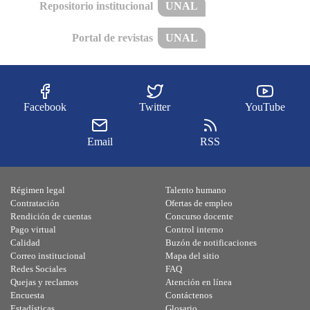
Repositorio institucional
UNAL
Portal de revistas
UNAL
Facebook
Twitter
YouTube
Email
RSS
Régimen legal
Talento humano
Contratación
Ofertas de empleo
Rendición de cuentas
Concurso docente
Pago virtual
Control interno
Calidad
Buzón de notificaciones
Correo institucional
Mapa del sitio
Redes Sociales
FAQ
Quejas y reclamos
Atención en línea
Encuesta
Contáctenos
Estadísticas
Glosario