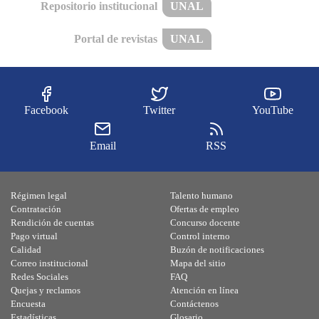
Repositorio institucional
UNAL
Portal de revistas
UNAL
Facebook
Twitter
YouTube
Email
RSS
Régimen legal
Talento humano
Contratación
Ofertas de empleo
Rendición de cuentas
Concurso docente
Pago virtual
Control interno
Calidad
Buzón de notificaciones
Correo institucional
Mapa del sitio
Redes Sociales
FAQ
Quejas y reclamos
Atención en línea
Encuesta
Contáctenos
Estadísticas
Glosario