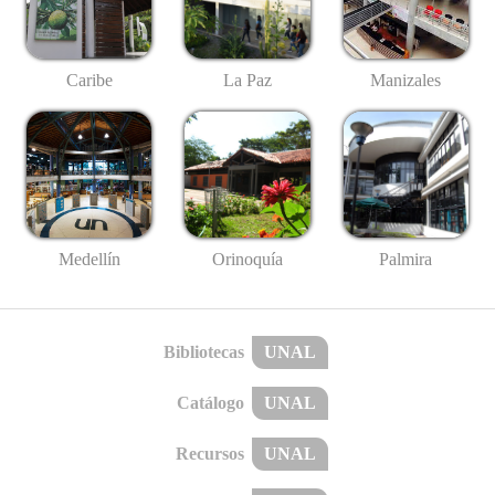
Caribe
La Paz
Manizales
Medellín
Palmira
Orinoquía
Bibliotecas
UNAL
Catálogo
UNAL
Recursos
UNAL