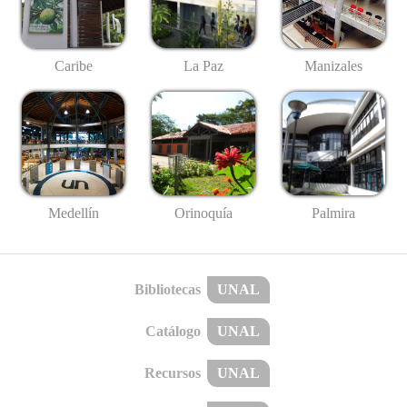
Caribe
La Paz
Manizales
Medellín
Palmira
Orinoquía
Bibliotecas
UNAL
Catálogo
UNAL
Recursos
UNAL