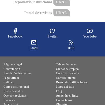
Repositorio institucional
UNAL
Portal de revistas
UNAL
Facebook
Twitter
YouTube
Email
RSS
Régimen legal
Talento humano
Contratación
Ofertas de empleo
Rendición de cuentas
Concurso docente
Pago virtual
Control interno
Calidad
Buzón de notificaciones
Correo institucional
Mapa del sitio
Redes Sociales
FAQ
Quejas y reclamos
Atención en línea
Encuesta
Contáctenos
Estadísticas
Glosario