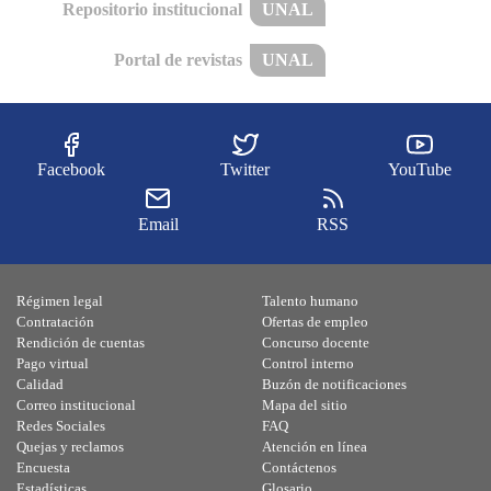
Repositorio institucional
UNAL
Portal de revistas
UNAL
Facebook
Twitter
YouTube
Email
RSS
Régimen legal
Talento humano
Contratación
Ofertas de empleo
Rendición de cuentas
Concurso docente
Pago virtual
Control interno
Calidad
Buzón de notificaciones
Correo institucional
Mapa del sitio
Redes Sociales
FAQ
Quejas y reclamos
Atención en línea
Encuesta
Contáctenos
Estadísticas
Glosario