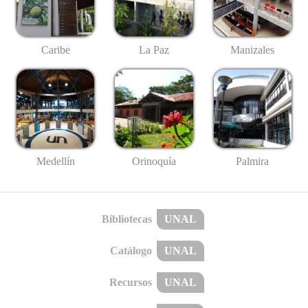
Caribe
La Paz
Manizales
Medellín
Palmira
Orinoquía
Bibliotecas
UNAL
Catálogo
UNAL
Recursos
UNAL