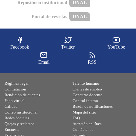
Repositorio institucional
UNAL
Portal de revistas
UNAL
Facebook
Twitter
YouTube
Email
RSS
Régimen legal
Talento humano
Contratación
Ofertas de empleo
Rendición de cuentas
Concurso docente
Pago virtual
Control interno
Calidad
Buzón de notificaciones
Correo institucional
Mapa del sitio
Redes Sociales
FAQ
Quejas y reclamos
Atención en línea
Encuesta
Contáctenos
Estadísticas
Glosario