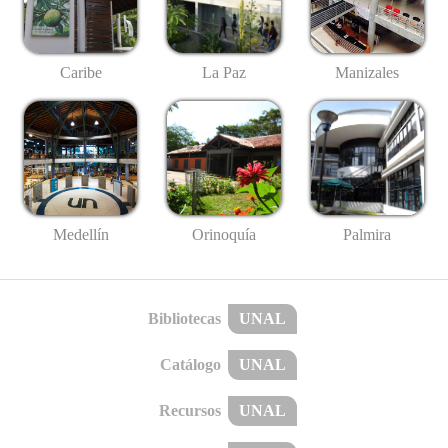
Caribe
La Paz
Manizales
Medellín
Palmira
Orinoquía
Bibliotecas
UNAL
Catálogo
UNAL
Recursos
UNAL