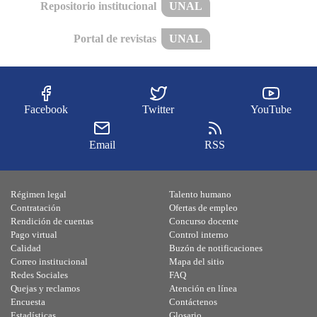
Repositorio institucional
UNAL
Portal de revistas
UNAL
Facebook
Twitter
YouTube
Email
RSS
Régimen legal
Talento humano
Contratación
Ofertas de empleo
Rendición de cuentas
Concurso docente
Pago virtual
Control interno
Calidad
Buzón de notificaciones
Correo institucional
Mapa del sitio
Redes Sociales
FAQ
Quejas y reclamos
Atención en línea
Encuesta
Contáctenos
Estadísticas
Glosario