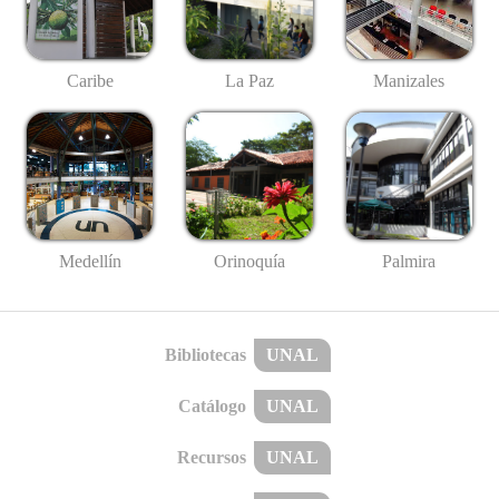
Caribe
La Paz
Manizales
Medellín
Palmira
Orinoquía
Bibliotecas
UNAL
Catálogo
UNAL
Recursos
UNAL