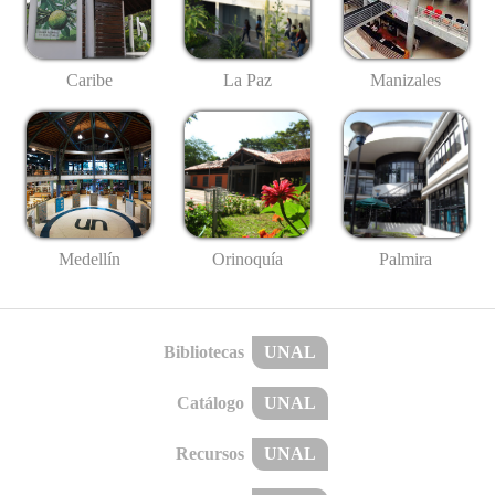
Caribe
La Paz
Manizales
Medellín
Palmira
Orinoquía
Bibliotecas
UNAL
Catálogo
UNAL
Recursos
UNAL