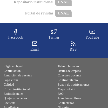
Repositorio institucional
UNAL
Portal de revistas
UNAL
Facebook
Twitter
YouTube
Email
RSS
Régimen legal
Talento humano
Contratación
Ofertas de empleo
Rendición de cuentas
Concurso docente
Pago virtual
Control interno
Calidad
Buzón de notificaciones
Correo institucional
Mapa del sitio
Redes Sociales
FAQ
Quejas y reclamos
Atención en línea
Encuesta
Contáctenos
Estadísticas
Glosario