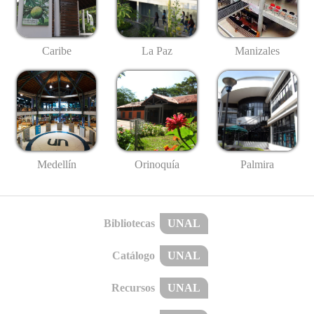
Caribe
La Paz
Manizales
Medellín
Palmira
Orinoquía
Bibliotecas
UNAL
Catálogo
UNAL
Recursos
UNAL