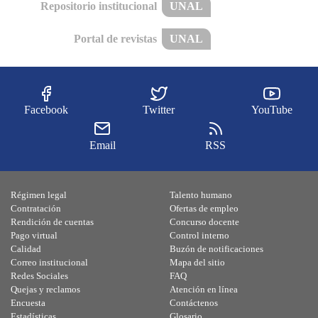
Repositorio institucional
UNAL
Portal de revistas
UNAL
Facebook
Twitter
YouTube
Email
RSS
Régimen legal
Talento humano
Contratación
Ofertas de empleo
Rendición de cuentas
Concurso docente
Pago virtual
Control interno
Calidad
Buzón de notificaciones
Correo institucional
Mapa del sitio
Redes Sociales
FAQ
Quejas y reclamos
Atención en línea
Encuesta
Contáctenos
Estadísticas
Glosario