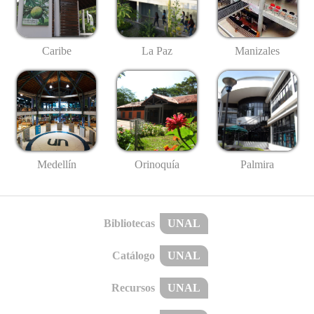
Caribe
La Paz
Manizales
Medellín
Palmira
Orinoquía
Bibliotecas
UNAL
Catálogo
UNAL
Recursos
UNAL