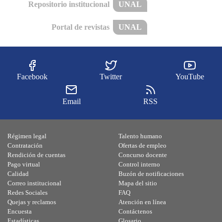
Repositorio institucional
UNAL
Portal de revistas
UNAL
Facebook
Twitter
YouTube
Email
RSS
Régimen legal
Talento humano
Contratación
Ofertas de empleo
Rendición de cuentas
Concurso docente
Pago virtual
Control interno
Calidad
Buzón de notificaciones
Correo institucional
Mapa del sitio
Redes Sociales
FAQ
Quejas y reclamos
Atención en línea
Encuesta
Contáctenos
Estadísticas
Glosario