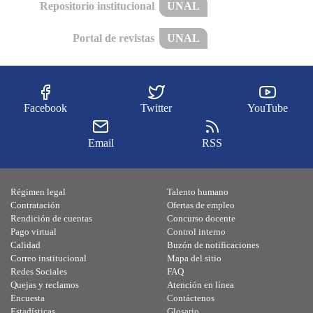
Repositorio institucional
UNAL
Portal de revistas
UNAL
Facebook
Twitter
YouTube
Email
RSS
Régimen legal
Talento humano
Contratación
Ofertas de empleo
Rendición de cuentas
Concurso docente
Pago virtual
Control interno
Calidad
Buzón de notificaciones
Correo institucional
Mapa del sitio
Redes Sociales
FAQ
Quejas y reclamos
Atención en línea
Encuesta
Contáctenos
Estadísticas
Glosario