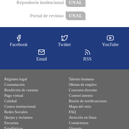
Repositorio institucional
UNAL
Portal de revistas
UNAL
Facebook
Twitter
YouTube
Email
RSS
Régimen legal
Talento humano
Contratación
Ofertas de empleo
Rendición de cuentas
Concurso docente
Pago virtual
Control interno
Calidad
Buzón de notificaciones
Correo institucional
Mapa del sitio
Redes Sociales
FAQ
Quejas y reclamos
Atención en línea
Encuesta
Contáctenos
Estadísticas
Glosario