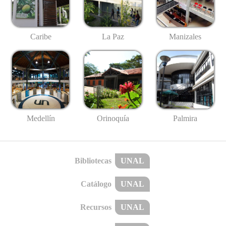
Caribe
La Paz
Manizales
Medellín
Palmira
Orinoquía
Bibliotecas
UNAL
Catálogo
UNAL
Recursos
UNAL