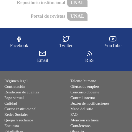
Repositorio institucional
UNAL
Portal de revistas
UNAL
Facebook
Twitter
YouTube
Email
RSS
Régimen legal
Talento humano
Contratación
Ofertas de empleo
Rendición de cuentas
Concurso docente
Pago virtual
Control interno
Calidad
Buzón de notificaciones
Correo institucional
Mapa del sitio
Redes Sociales
FAQ
Quejas y reclamos
Atención en línea
Encuesta
Contáctenos
Estadísticas
Glosario