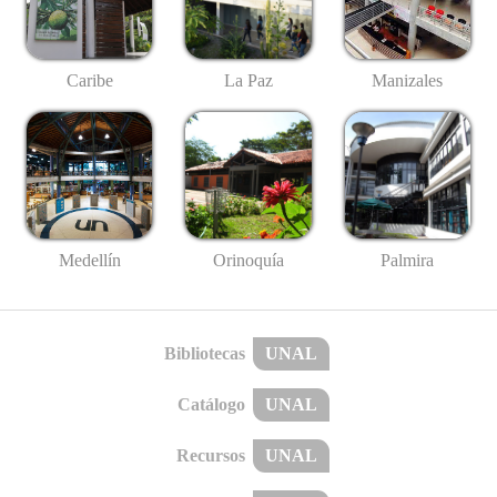
Caribe
La Paz
Manizales
Medellín
Palmira
Orinoquía
Bibliotecas
UNAL
Catálogo
UNAL
Recursos
UNAL