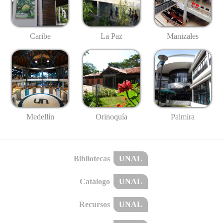
Caribe
La Paz
Manizales
Medellín
Palmira
Orinoquía
Bibliotecas
UNAL
Catálogo
UNAL
Recursos
UNAL