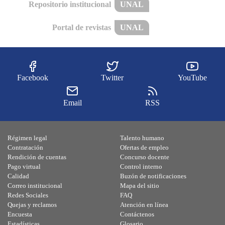
Repositorio institucional
UNAL
Portal de revistas
UNAL
Facebook
Twitter
YouTube
Email
RSS
Régimen legal
Talento humano
Contratación
Ofertas de empleo
Rendición de cuentas
Concurso docente
Pago virtual
Control interno
Calidad
Buzón de notificaciones
Correo institucional
Mapa del sitio
Redes Sociales
FAQ
Quejas y reclamos
Atención en línea
Encuesta
Contáctenos
Estadísticas
Glosario