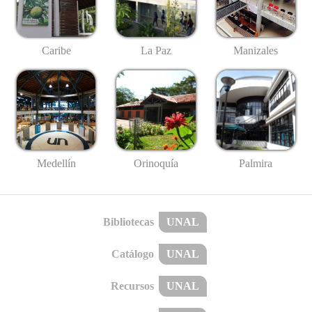
Caribe
La Paz
Manizales
Medellín
Palmira
Orinoquía
Bibliotecas
UNAL
Catálogo
UNAL
Recursos
UNAL