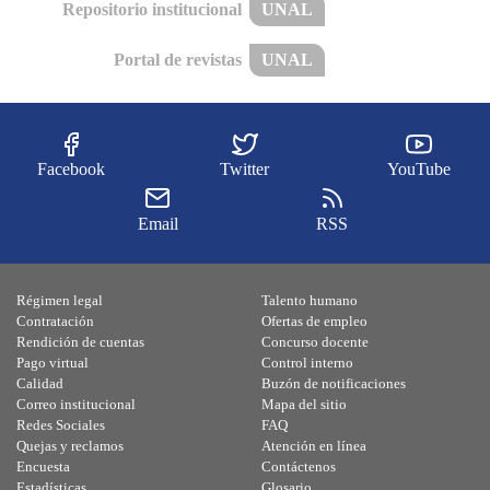
Repositorio institucional
UNAL
Portal de revistas
UNAL
Facebook
Twitter
YouTube
Email
RSS
Régimen legal
Talento humano
Contratación
Ofertas de empleo
Rendición de cuentas
Concurso docente
Pago virtual
Control interno
Calidad
Buzón de notificaciones
Correo institucional
Mapa del sitio
Redes Sociales
FAQ
Quejas y reclamos
Atención en línea
Encuesta
Contáctenos
Estadísticas
Glosario