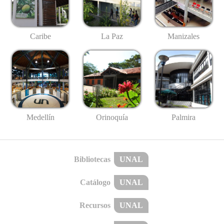
Caribe
La Paz
Manizales
Medellín
Palmira
Orinoquía
Bibliotecas
UNAL
Catálogo
UNAL
Recursos
UNAL