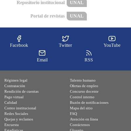
Repositorio institucional
UNAL
Portal de revistas
UNAL
Facebook
Twitter
YouTube
Email
RSS
Régimen legal
Talento humano
Contratación
Ofertas de empleo
Rendición de cuentas
Concurso docente
Pago virtual
Control interno
Calidad
Buzón de notificaciones
Correo institucional
Mapa del sitio
Redes Sociales
FAQ
Quejas y reclamos
Atención en línea
Encuesta
Contáctenos
Estadísticas
Glosario