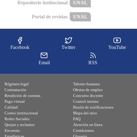
Repositorio institucional
UNAL
Portal de revistas
UNAL
Facebook
Twitter
YouTube
Email
RSS
Régimen legal
Talento humano
Contratación
Ofertas de empleo
Rendición de cuentas
Concurso docente
Pago virtual
Control interno
Calidad
Buzón de notificaciones
Correo institucional
Mapa del sitio
Redes Sociales
FAQ
Quejas y reclamos
Atención en línea
Encuesta
Contáctenos
Estadísticas
Glosario