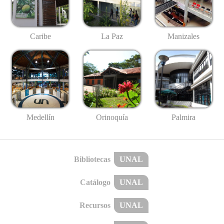
Caribe
La Paz
Manizales
Medellín
Palmira
Orinoquía
Bibliotecas
UNAL
Catálogo
UNAL
Recursos
UNAL