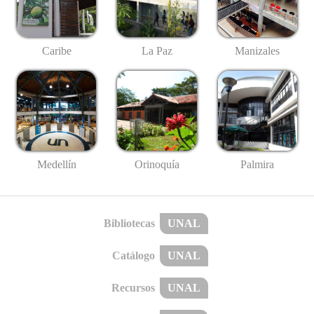
Caribe
La Paz
Manizales
Medellín
Palmira
Orinoquía
Bibliotecas
UNAL
Catálogo
UNAL
Recursos
UNAL