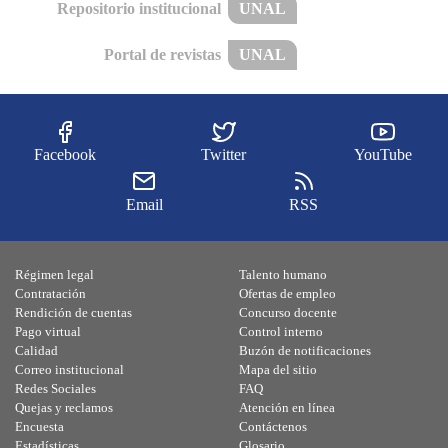
Repositorio institucional
UNAL
Portal de revistas
UNAL
Facebook
Twitter
YouTube
Email
RSS
Régimen legal
Talento humano
Contratación
Ofertas de empleo
Rendición de cuentas
Concurso docente
Pago virtual
Control interno
Calidad
Buzón de notificaciones
Correo institucional
Mapa del sitio
Redes Sociales
FAQ
Quejas y reclamos
Atención en línea
Encuesta
Contáctenos
Estadísticas
Glosario