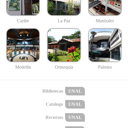
Caribe
La Paz
Manizales
Medellín
Palmira
Orinoquía
Bibliotecas
UNAL
Catálogo
UNAL
Recursos
UNAL