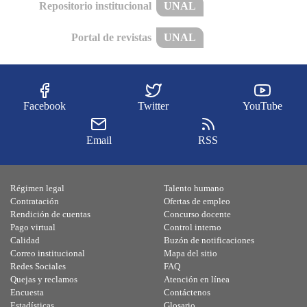
Repositorio institucional
UNAL
Portal de revistas
UNAL
Facebook
Twitter
YouTube
Email
RSS
Régimen legal
Talento humano
Contratación
Ofertas de empleo
Rendición de cuentas
Concurso docente
Pago virtual
Control interno
Calidad
Buzón de notificaciones
Correo institucional
Mapa del sitio
Redes Sociales
FAQ
Quejas y reclamos
Atención en línea
Encuesta
Contáctenos
Estadísticas
Glosario